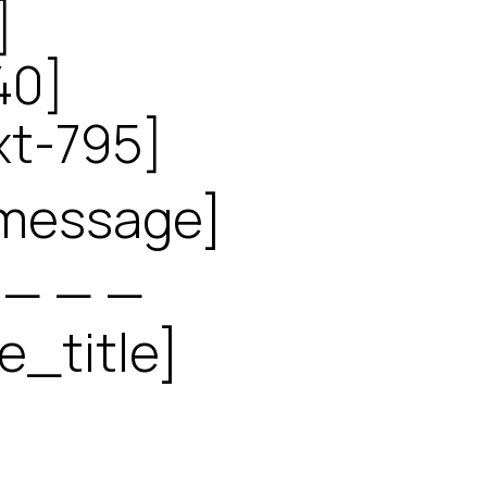
]
40]
xt-795]
-message]
 — — —
e_title]