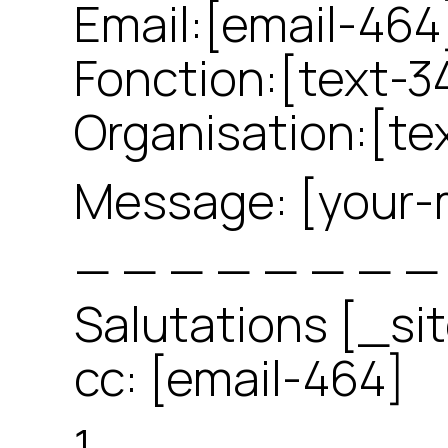
Email:[email-464
Fonction:[text-3
Organisation:[te
Message: [your
— — — — — — — —
Salutations [_sit
cc: [email-464]
1