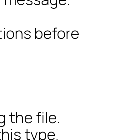
tions before
the file.
this type.