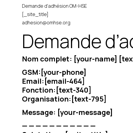
Demande d’adhésion OM-HSE
[_site_title]
adhesion@omhse.org
Demande d’a
Nom complet: [your-name] [tex
GSM:[your-phone]
Email:[email-464]
Fonction:[text-340]
Organisation:[text-795]
Message: [your-message]
— — — — — — — — — — —