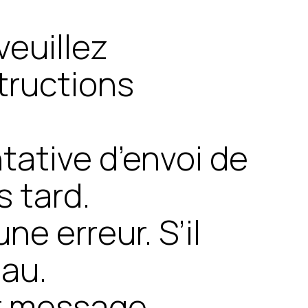
veuillez
structions
ntative d’envoi de
s tard.
e erreur. S’il
eau.
ur message.