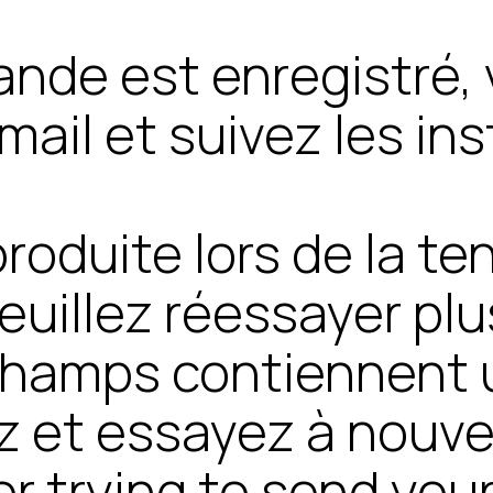
nde est enregistré, 
mail et suivez les in
roduite lors de la te
uillez réessayer plu
hamps contiennent un
iez et essayez à nouv
or trying to send yo