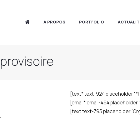
A PROPOS
PORTFOLIO
ACTUALIT
provisoire
[text* text-924 placeholder “
[email* email-464 placeholder “
[text text-795 placeholder “Or
]