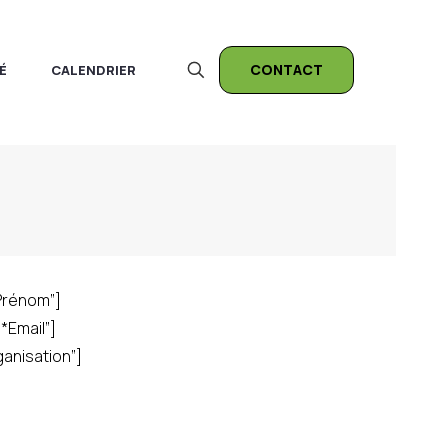
CONTACT
É
CALENDRIER
*Prénom”]
*Email”]
ganisation”]