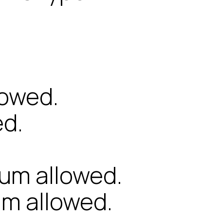
lowed.
ed.
mum allowed.
um allowed.