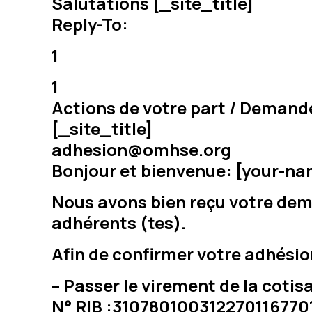
Salutations [_site_title]
Reply-To:
1
1
Actions de votre part / Deman
[_site_title]
adhesion@omhse.org
Bonjour et bienvenue: [your-na
Nous avons bien reçu votre dem
adhérents (tes).
Afin de confirmer votre adhésion
– Passer le virement de la coti
N° RIB :310780100312270116770