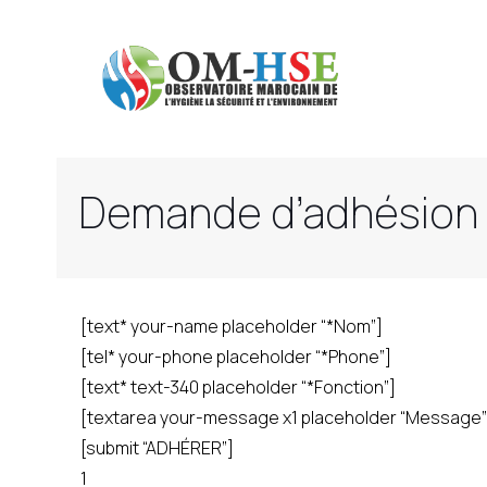
Demande d’adhésion 
[text* your-name placeholder “*Nom”]
[tel* your-phone placeholder “*Phone”]
[text* text-340 placeholder “*Fonction”]
[textarea your-message x1 placeholder “Message”
[submit “ADHÉRER”]
1