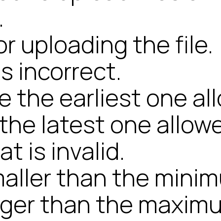
.
r uploading the file.
s incorrect.
e the earliest one al
 the latest one allow
 is invalid.
aller than the mini
rger than the maxim