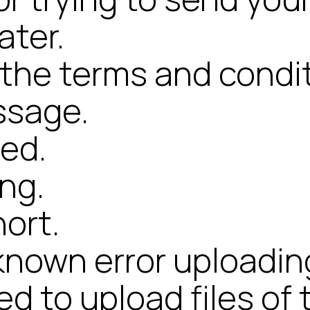
ater.
the terms and condi
ssage.
red.
ong.
hort.
nown error uploading 
d to upload files of 